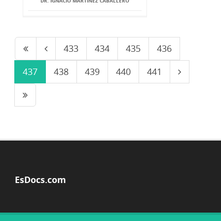
DR. IGNACIO MARTÍNEZ CABALLERO
433
434
435
436
437
438
439
440
441
EsDocs.com