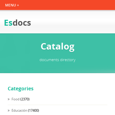
Es
docs
Catalog
documents directory
Categories
Food
(2370)
Educación
(17400)