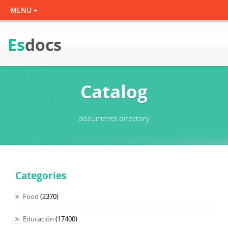
Es
docs
Catalog
documents directory
Categories
Food
(2370)
Educación
(17400)