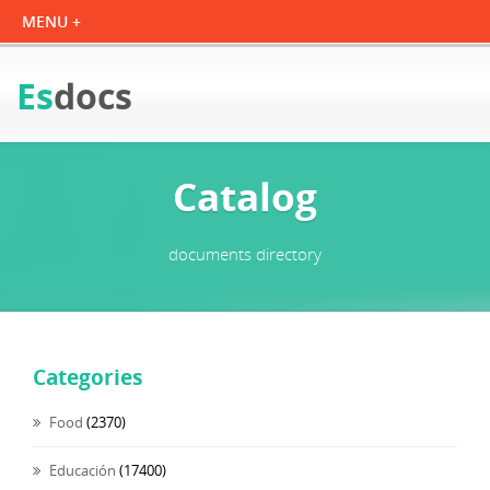
Es
docs
Catalog
documents directory
Categories
Food
(2370)
Educación
(17400)