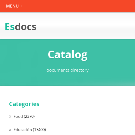
Es
docs
Catalog
documents directory
Categories
Food
(2370)
Educación
(17400)