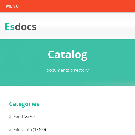
Es
docs
Catalog
documents directory
Categories
Food
(2370)
Educación
(17400)