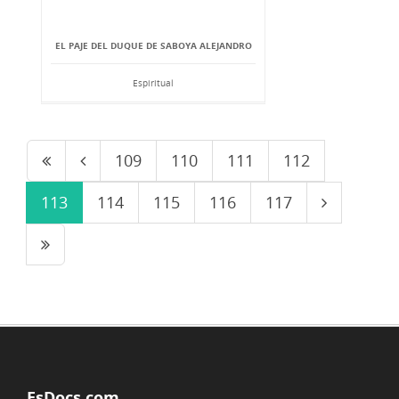
EL PAJE DEL DUQUE DE SABOYA ALEJANDRO
Espiritual
109
110
111
112
113
114
115
116
117
EsDocs.com