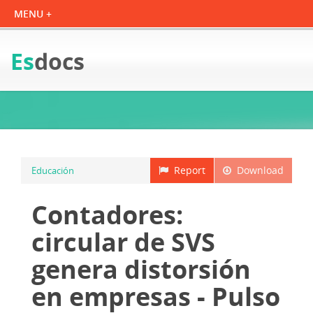
Es
docs
Report
Download
Educación
Contadores:
circular de SVS
genera distorsión
en empresas - Pulso