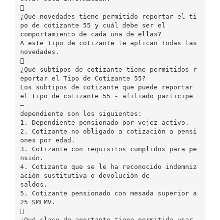

¿Qué novedades tiene permitido reportar el ti
po de cotizante 55 y cuál debe ser el
comportamiento de cada una de ellas?
A este tipo de cotizante le aplican todas las
novedades.

¿Qué subtipos de cotizante tiene permitidos r
eportar el Tipo de Cotizante 55?
Los subtipos de cotizante que puede reportar
el tipo de cotizante 55 - afiliado participe
–
dependiente son los siguientes:
1. Dependiente pensionado por vejez activo.
2. Cotizante no obligado a cotización a pensi
ones por edad.
3. Cotizante con requisitos cumplidos para pe
nsión.
4. Cotizante que se le ha reconocido indemniz
ación sustitutiva o devolución de
saldos.
5. Cotizante pensionado con mesada superior a
25 SMLMV.

¿Qué clase de aportante tiene permitido usar