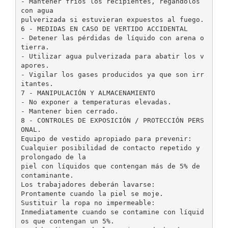
- Mantener fríos los recipientes, regándolos
con agua
pulverizada si estuvieran expuestos al fuego.
6 - MEDIDAS EN CASO DE VERTIDO ACCIDENTAL
- Detener las pérdidas de líquido con arena o
tierra.
- Utilizar agua pulverizada para abatir los v
apores.
- Vigilar los gases producidos ya que son irr
itantes.
7 - MANIPULACIÓN Y ALMACENAMIENTO
- No exponer a temperaturas elevadas.
- Mantener bien cerrado.
8 - CONTROLES DE EXPOSICIÓN / PROTECCIÓN PERS
ONAL.
Equipo de vestido apropiado para prevenir:
Cualquier posibilidad de contacto repetido y
prolongado de la
piel con líquidos que contengan más de 5% de
contaminante.
Los trabajadores deberán lavarse:
Prontamente cuando la piel se moje.
Sustituir la ropa no impermeable:
Inmediatamente cuando se contamine con líquid
os que contengan un 5%.