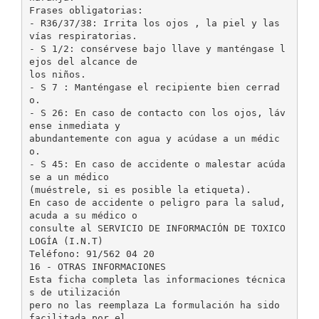
Frases obligatorias:
- R36/37/38: Irrita los ojos , la piel y las
vías respiratorias.
- S 1/2: consérvese bajo llave y manténgase l
ejos del alcance de
los niños.
- S 7 : Manténgase el recipiente bien cerrad
o.
- S 26: En caso de contacto con los ojos, láv
ense inmediata y
abundantemente con agua y acúdase a un médic
o.
- S 45: En caso de accidente o malestar acúda
se a un médico
(muéstrele, si es posible la etiqueta).
En caso de accidente o peligro para la salud,
acuda a su médico o
consulte al SERVICIO DE INFORMACIÓN DE TOXICO
LOGÍA (I.N.T)
Teléfono: 91/562 04 20
16 - OTRAS INFORMACIONES
Esta ficha completa las informaciones técnica
s de utilización
pero no las reemplaza La formulación ha sido
facilitada por el