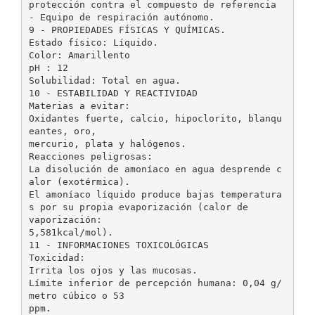
protección contra el compuesto de referencia
- Equipo de respiración autónomo.
9 - PROPIEDADES FÍSICAS Y QUÍMICAS.
Estado físico: Líquido.
Color: Amarillento
pH : 12
Solubilidad: Total en agua.
10 - ESTABILIDAD Y REACTIVIDAD
Materias a evitar:
Oxidantes fuerte, calcio, hipoclorito, blanqu
eantes, oro,
mercurio, plata y halógenos.
Reacciones peligrosas:
La disolución de amoníaco en agua desprende c
alor (exotérmica).
El amoníaco líquido produce bajas temperatura
s por su propia evaporización (calor de
vaporización:
5,581kcal/mol).
11 - INFORMACIONES TOXICOLÓGICAS
Toxicidad:
Irrita los ojos y las mucosas.
Límite inferior de percepción humana: 0,04 g/
metro cúbico o 53
ppm.