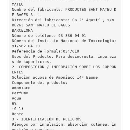
MATEU
Nombre del fabricante: PRODUCTES SANT MATEU D
E BAGES S. L.
Dirección del fabricante: Ca l' Agustí , s/n
08263 SANT MATEU DE BAGES
BARCELONA
Número de teléfono: 93 836 04 01
Número del Instituto Nacional de Toxicología:
91/562 04 20
Referencia de Fórmula:034/019
Usos del Producto: Para desincrustar impureza
s de superficies.
2 –COMPOSICIÓN / INFORMACIÓN SOBRE LOS COMPON
ENTES
Solución acuosa de Amoniaco 14ª Baume.
Componente del producto:
Amoniaco
Perfume
Agua
6%
(0-1)
Resto
3 - IDENTIFICACIÓN DE PELIGROS
Riesgos por inhalación, absorción cutánea, in
gestión o contacto