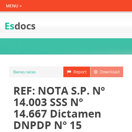
Es
docs
Report
Download
Bienes raíces
REF: NOTA S.P. Nº
14.003 SSS N°
14.667 Dictamen
DNPDP N° 15