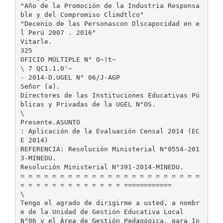
"Año de la Promoción de la Industria Responsa
ble y del Compromiso Climdtlco"
"Decenio de las Personascon Dlscapocidad en e
l Perú 2007 . 2016"
Vitarle.
325
OFICIO MÚLTIPLE N° O~!t~
\ 7 QC1.1.0'~
- 2014-D.UGEL N° 06/J-AGP
Señor (a).
Directores de las Instituciones Educativas Pú
blicas y Privadas de la UGEL N°OS.
\
Presente.ASUNTO
: Aplicación de la Evaluación Censal 2014 (EC
E 2014)
REFERENCIA: Resolución Ministerial N°0554-201
3-MINEDU.
Resolución Ministerial N°391-2014-MINEDU.
= = = = = = = = = = = = = = = = = = = = = = =
= = = = = = = = = = = = = ============
\
Tengo el agrado de dirigirme a usted, a nombr
e de la Unidad de Gestión Educativa Local
N"06 y el Área de Gestión Pedagógica, para In