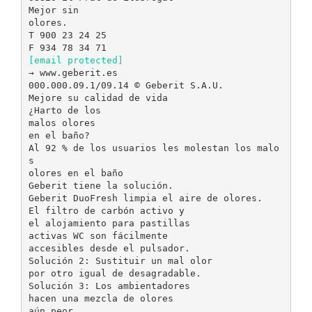
Mejor sin
olores.
T 900 23 24 25
[email protected]
→ www.geberit.es
000.000.09.1/09.14 © Geberit S.A.U.
Mejore su calidad de vida
¿Harto de los
malos olores
en el baño?
Al 92 % de los usuarios les molestan los malo
s
olores en el baño
Geberit tiene la solución.
Geberit DuoFresh limpia el aire de olores.
El filtro de carbón activo y
el alojamiento para pastillas
activas WC son fácilmente
accesibles desde el pulsador.
Solución 2: Sustituir un mal olor
por otro igual de desagradable.
Solución 3: Los ambientadores
hacen una mezcla de olores
aún peor.