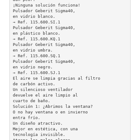
¡Ninguna solución funciona!
Pulsador Geberit Sigma40,
en vidrio blanco.
→ Ref. 115.600.SI.1
Pulsador Geberit Sigma40,
en plástico blanco.
→ Ref. 115.600.KQ.1
Pulsador Geberit Sigma40,
en vidrio umbra.
→ Ref. 115.600.SQ.1
Pulsador Geberit Sigma40,
en vidrio negro.
→ Ref. 115.600.SJ.1
El aire se limpia gracias al filtro
de carbón activo.
Un silencioso ventilador
devuelve el aire limpio al
cuarto de baño.
Solución 1: ¿Abrimos la ventana?
O no hay ventana o en invierno
entra frío.
Un diseño atractivo.
Mejor en estética, con una
tecnología invisible.