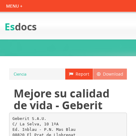
Es
docs
Report
Download
Ciencia
Mejore su calidad
de vida - Geberit
Geberit S.A.U.
C/ La Selva, 10 1ºA
Ed. Inblau - P.N. Mas Blau
08820 El Prat de Llobregat