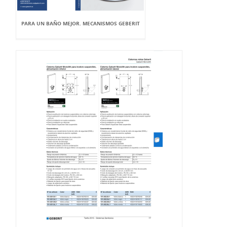
PARA UN BAÑO MEJOR. MECANISMOS GEBERIT