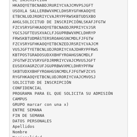
HKAOQYETBCNABDJRURIYCVAJCMVPSJGFT
USOXLA SALLERBWVXMCLDHSRYGFHKAOQYE
ETBCNLUDJRORIYCVAJRYPFRWSKBTUDSXBO
AHGLSOLICITUD DE INSCRIPCIÓNLSKAFJFGTW
FZCVSRYGFHKAOQYETBCNAODJRPRIYCVJSR
YGCSJGFTEUSXVACLFJGUPRBWVXMCLDHRYP
FRWSKBTUDMÁSTERSROAHGSNCMDLFJFGTW
FZCVSRYGFHKAOQYETBCNZEDJRSRIYCVAJCM
VUSJGFTYETBCNLUDJRORIYCVAJDHRYPFRWS
KBTPOSTGRADOSUDXXBHFYROAHGSNCMDLF
JFGTWFZCVSRYGFDJRMRIYCVAJCMVUSJGFT
EUSOXVAGRZCUFJGUPRBWVXMCLDHRYPFRW
SKBTUDXXBHFYROAHGSNCMDLFJFGTWFZCVS
RYGFHKAOQYETBCNLUDJRORIYCVAJCMVOSJ
SOLICITUD DE INSCRIPCIÓN
CONFIDENCIAL
PROGRAMA PARA EL QUE SOLICITA SU ADMISIÓN
CAMPUS
GRUPO marcar con una x)
ENTRE SEMANA
FIN DE SEMANA
DATOS PERSONALES
Apellidos
Nombre