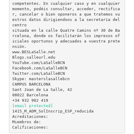
competentes. En cualquier caso y en cualquier
momento, podéis consultar, acceder, rectifica
r, cancelar o bien oponeros a que tratemos vu
estros datos dirigiendoos a la secretaría del
centro
situada en la calle Quatre Camins nº 30 de Ba
rcelona, donde os facilitarán los impresos of
iciales oportunos y adecuados a vuestra prete
nsión.
www.BESLaSalle.net
Blogs.salleurl.edu
YouTube.com/LaSalleBCN
Facebook.com/LaSalleBCN
Twitter.com/LaSalleBCN
Skype: masterslasallebcn
CAMPUS BARCELONA
Sant Joan de La Salle, 42
08022 Barcelona
[email protected]
1415_M_ADM_SolInscrip_ESP_reducida
Acreditaciones:
Miembros de: