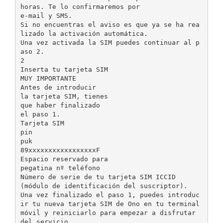
horas. Te lo confirmaremos por
e-mail y SMS.
Si no encuentras el aviso es que ya se ha rea
lizado la activación automática.
Una vez activada la SIM puedes continuar al p
aso 2.
2
Inserta tu tarjeta SIM
MUY IMPORTANTE
Antes de introducir
la tarjeta SIM, tienes
que haber finalizado
el paso 1.
Tarjeta SIM
pin
puk
89xxxxxxxxxxxxxxxxxF
Espacio reservado para
pegatina nº teléfono
Número de serie de tu tarjeta SIM ICCID
(módulo de identificación del suscriptor).
Una vez finalizado el paso 1, puedes introduc
ir tu nueva tarjeta SIM de Ono en tu terminal
móvil y reiniciarlo para empezar a disfrutar
del servicio.