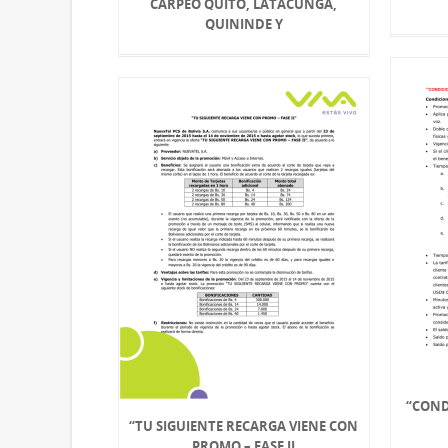
CARPEO QUITO, LATACUNGA,
QUININDE Y
“COND
“TU SIGUIENTE RECARGA VIENE CON
PROMO – FASE II