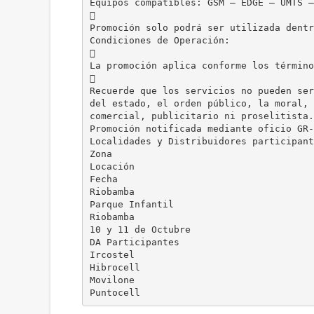
Equipos compatibles: GSM – EDGE – UMTS –

Promoción solo podrá ser utilizada dentr
Condiciones de Operación:

La promoción aplica conforme los término

Recuerde que los servicios no pueden ser
del estado, el orden público, la moral, 
comercial, publicitario ni proselitista.
Promoción notificada mediante oficio GR-
Localidades y Distribuidores participant
Zona
Locación
Fecha
Riobamba
Parque Infantil
Riobamba
10 y 11 de Octubre
DA Participantes
Ircostel
Hibrocell
Movilone