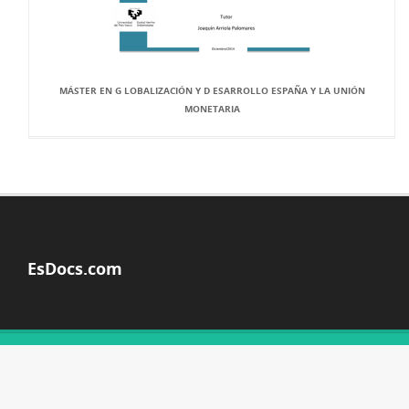
MÁSTER EN G LOBALIZACIÓN Y D ESARROLLO ESPAÑA Y LA UNIÓN
MONETARIA
EsDocs.com
© Copyright 2026
ACERCA DE ESDOCS
DMCA / GDPR
ALERTAR