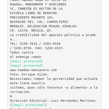
Hamdan, MANZANERO Y ASOCIADOS
SC. TAMBIÉN ES RECTOR DE LA
ESCUELA LIBRE DE DERECHO.
PRESIDENTE MASARYK 101.
DESPACHO 501. COL. CHAPULTEPEC
MORALES. DELEGACIóN MIGUEL HIDALGO.
CP. 11570. MÉXICO, DF.
La credibilidad del aparato político a prueb
a...
TEL: 5250-7633 / 5203-0556
/ 5203-8756. FAX: 5203-4527.
Todos contra
[email protected]
[email protected]
www.hamdan-manzanero.com
Foto: Enrique Gijón.
Necesitamos romper la perversidad que actualm
ente tiene nuestro
sistema, pues sólo favorece –y alimenta– a la
corrupción.
H
Dirección Editorial: Luis Hernández Martínez.
(
[email protected]
)