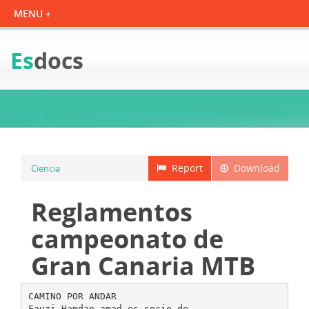
Es
docs
Report
Download
Ciencia
Reglamentos
campeonato de
Gran Canaria MTB
CAMINO POR ANDAR
Fauzi Hamdan amad es socio de