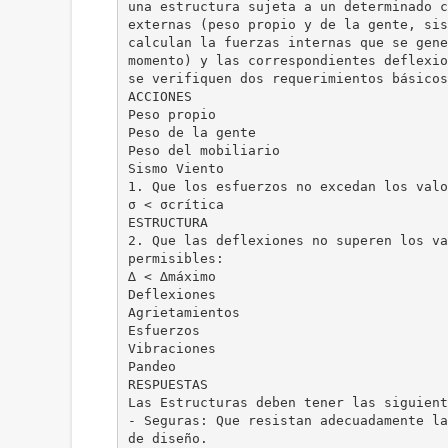
una estructura sujeta a un determinado c
externas (peso propio y de la gente, sis
calculan la fuerzas internas que se gene
momento) y las correspondientes deflexio
se verifiquen dos requerimientos básicos
ACCIONES
Peso propio
Peso de la gente
Peso del mobiliario
Sismo Viento
1. Que los esfuerzos no excedan los valo
σ < σcrítica
ESTRUCTURA
2. Que las deflexiones no superen los va
permisibles:
∆ < ∆máximo
Deflexiones
Agrietamientos
Esfuerzos
Vibraciones
Pandeo
RESPUESTAS
Las Estructuras deben tener las siguient
- Seguras: Que resistan adecuadamente la
de diseño.