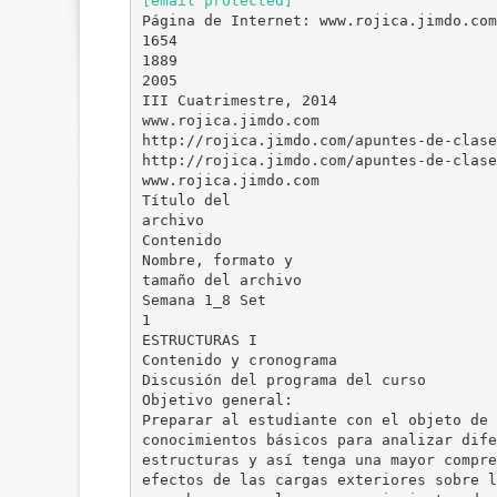
[email protected]
Página de Internet: www.rojica.jimdo.com
1654
1889
2005
III Cuatrimestre, 2014
www.rojica.jimdo.com
http://rojica.jimdo.com/apuntes-de-clase
http://rojica.jimdo.com/apuntes-de-clase
www.rojica.jimdo.com
Título del
archivo
Contenido
Nombre, formato y
tamaño del archivo
Semana 1_8 Set
1
ESTRUCTURAS I
Contenido y cronograma
Discusión del programa del curso
Objetivo general:
Preparar al estudiante con el objeto de 
conocimientos básicos para analizar dife
estructuras y así tenga una mayor compre
efectos de las cargas exteriores sobre l