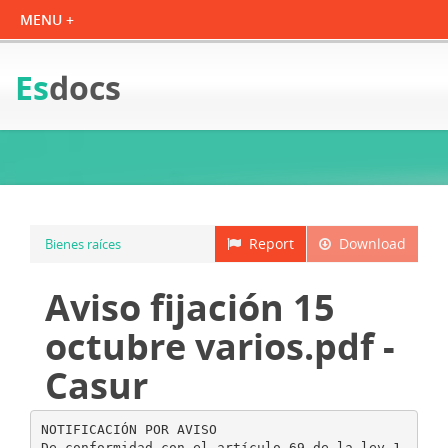
Es
docs
Report
Download
Bienes raíces
Aviso fijación 15
octubre varios.pdf -
Casur
NOTIFICACIÓN POR AVISO
De conformidad con el artículo 69 de la ley 1