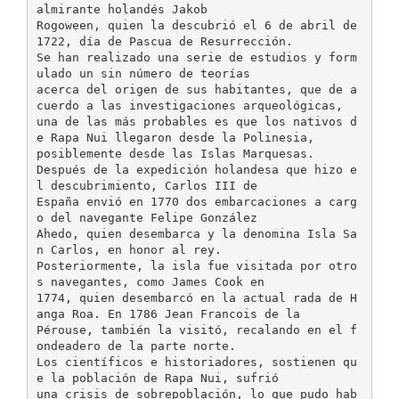
almirante holandés Jakob
Rogoween, quien la descubrió el 6 de abril de
1722, día de Pascua de Resurrección.
Se han realizado una serie de estudios y form
ulado un sin número de teorías
acerca del origen de sus habitantes, que de a
cuerdo a las investigaciones arqueológicas,
una de las más probables es que los nativos d
e Rapa Nui llegaron desde la Polinesia,
posiblemente desde las Islas Marquesas.
Después de la expedición holandesa que hizo e
l descubrimiento, Carlos III de
España envió en 1770 dos embarcaciones a carg
o del navegante Felipe González
Ahedo, quien desembarca y la denomina Isla Sa
n Carlos, en honor al rey.
Posteriormente, la isla fue visitada por otro
s navegantes, como James Cook en
1774, quien desembarcó en la actual rada de H
anga Roa. En 1786 Jean Francois de la
Pérouse, también la visitó, recalando en el f
ondeadero de la parte norte.
Los científicos e historiadores, sostienen qu
e la población de Rapa Nui, sufrió
una crisis de sobrepoblación, lo que pudo hab