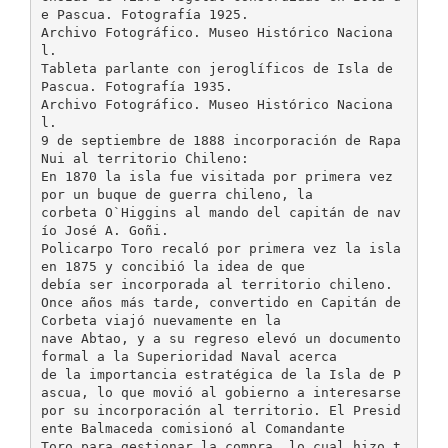
e Pascua. Fotografía 1925.
Archivo Fotográfico. Museo Histórico Naciona
l.
Tableta parlante con jeroglíficos de Isla de
Pascua. Fotografía 1935.
Archivo Fotográfico. Museo Histórico Naciona
l.
9 de septiembre de 1888 incorporación de Rapa
Nui al territorio Chileno:
En 1870 la isla fue visitada por primera vez
por un buque de guerra chileno, la
corbeta O`Higgins al mando del capitán de nav
ío José A. Goñi.
Policarpo Toro recaló por primera vez la isla
en 1875 y concibió la idea de que
debía ser incorporada al territorio chileno.
Once años más tarde, convertido en Capitán de
Corbeta viajó nuevamente en la
nave Abtao, y a su regreso elevó un documento
formal a la Superioridad Naval acerca
de la importancia estratégica de la Isla de P
ascua, lo que movió al gobierno a interesarse
por su incorporación al territorio. El Presid
ente Balmaceda comisionó al Comandante
Toro para gestionar la compra, lo cual hizo t