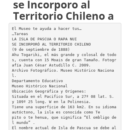
se Incorporo al
Territorio Chileno a
El Museo te ayuda a hacer tus…
…Tareas
LA ISLA DE PASCUA O RAPA NUI
SE INCORPORÓ AL TERRITORIO CHILENO
(9 de septiembre de 1888)
Ahu Togariki, el más grande y colosal de todo
s, cuenta con 15 Moais de gran Tamaño. Fotogr
afía Juan César Astudillo C. 2009.
Archivo Fotográfico. Museo Histórico Naciona
l.
Departamento Educativo
Museo Histórico Nacional
Ubicación Geográfica y Orígenes:
Situada en el Pacifico Sur, a 27º 08 lat. S.
y 109º 25 long. W en la Polinesia.
Tiene una superficie de 163 km2. En su idioma
autóctono, la isla es conocida como Te
pito o te henua, que significa “El ombligo de
l mundo” .
El nombre actual de Isla de Pascua se debe al