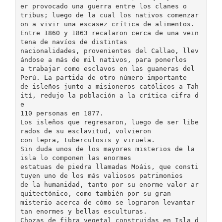
er provocado una guerra entre los clanes o
tribus; luego de la cual los nativos comenzar
on a vivir una escasez crítica de alimentos.
Entre 1860 y 1863 recalaron cerca de una vein
tena de navíos de distintas
nacionalidades, provenientes del Callao, llev
ándose a más de mil nativos, para ponerlos
a trabajar como esclavos en las guaneras del
Perú. La partida de otro número importante
de isleños junto a misioneros católicos a Tah
ití, redujo la población a la crítica cifra d
e
110 personas en 1877.
Los isleños que regresaron, luego de ser libe
rados de su esclavitud, volvieron
con lepra, tuberculosis y viruela.
Sin duda unos de los mayores misterios de la
isla lo componen las enormes
estatuas de piedra llamadas Moáis, que consti
tuyen uno de los más valiosos patrimonios
de la humanidad, tanto por su enorme valor ar
quitectónico, como también por su gran
misterio acerca de cómo se lograron levantar
tan enormes y bellas esculturas.
Chozas de fibra vegetal construidas en Isla d