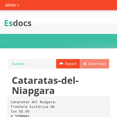
Es
docs
Report
Download
Turismo
Cataratas-del-
Niapgara
Cataratas del Niágara:
frontera histórica de
los EE.UU
4 SEMANAS