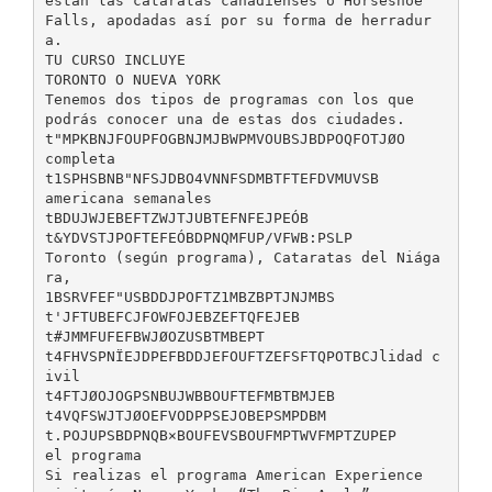
están las cataratas canadienses o Horseshoe
Falls, apodadas así por su forma de herradur
a.
TU CURSO INCLUYE
TORONTO O NUEVA YORK
Tenemos dos tipos de programas con los que
podrás conocer una de estas dos ciudades.
t"MPKBNJFOUPFOGBNJMJBWPMVOUBSJBDPOQFOTJØO
completa
t1SPHSBNB"NFSJDBO4VNNFSDMBTFTEFDVMUVSB
americana semanales
tBDUJWJEBEFTZWJTJUBTEFNFEJPEÓB
t&YDVSTJPOFTEFEÓBDPNQMFUP/VFWB:PSLP
Toronto (según programa), Cataratas del Niága
ra,
1BSRVFEF"USBDDJPOFTZ1MBZBPTJNJMBS
t'JFTUBEFCJFOWFOJEBZEFTQFEJEB
t#JMMFUFEFBWJØOZUSBTMBEPT
t4FHVSPNÏEJDPEFBDDJEFOUFTZEFSFTQPOTBCJlidad c
ivil
t4FTJØOJOGPSNBUJWBBOUFTEFMBTBMJEB
t4VQFSWJTJØOEFVODPPSEJOBEPSMPDBM
t.POJUPSBDPNQB×BOUFEVSBOUFMPTWVFMPTZUPEP
el programa
Si realizas el programa American Experience