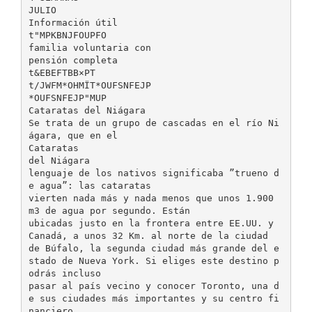
JULIO
Información útil
t"MPKBNJFOUPFO
familia voluntaria con
pensión completa
t&EBEFTBB×PT
t/JWFM*OHMÏT*OUFSNFEJP
*OUFSNFEJP"MUP
Cataratas del Niágara
Se trata de un grupo de cascadas en el río Ni
ágara, que en el
Cataratas
del Niágara
lenguaje de los nativos significaba ”trueno d
e agua”: las cataratas
vierten nada más y nada menos que unos 1.900
m3 de agua por segundo. Están
ubicadas justo en la frontera entre EE.UU. y
Canadá, a unos 32 Km. al norte de la ciudad
de Búfalo, la segunda ciudad más grande del e
stado de Nueva York. Si eliges este destino p
odrás incluso
pasar al país vecino y conocer Toronto, una d
e sus ciudades más importantes y su centro fi
nanciero.