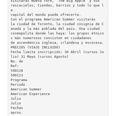
visitarás Nueva York, “The Big Apple” y sus
rascacielos, tiendas, barrios y todo lo que l
a
capital del mundo puede ofrecerte.
Con el programa American Summer visitarás
la ciudad de Toronto, la ciudad insignia de C
anadá y la más poblada del país. Una ciudad
cosmopolita donde las haya: los grupos étnico
s más numerosos consisten en ciudadanos
de ascendencia inglesa, irlandesa y escocesa.
PRECIOS (VIAJE INCLUIDO)
Fecha limite inscripción: 30 Abril (cursos Ju
lio) 31 Mayo (cursos Agosto)
No. de
Ref:
590116
590123
Programa
Periodo
American Summer
American Experience
Julio
Julio
Fechas
aprox.