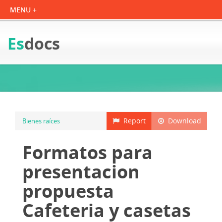
Es
docs
Report
Download
Bienes raíces
Formatos para
presentacion
propuesta
Cafeteria y casetas