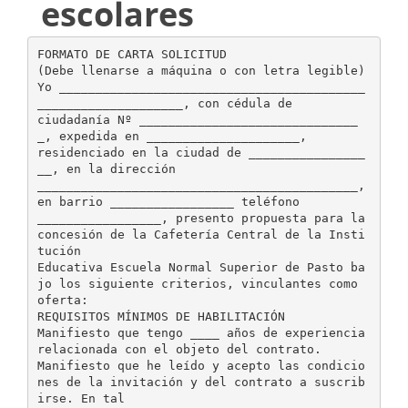
escolares
FORMATO DE CARTA SOLICITUD
(Debe llenarse a máquina o con letra legible)
Yo __________________________________________
____________________, con cédula de
ciudadanía Nº ______________________________
_, expedida en _____________________,
residenciado en la ciudad de ________________
__, en la dirección
____________________________________________,
en barrio _________________ teléfono
_________________, presento propuesta para la
concesión de la Cafetería Central de la Insti
tución
Educativa Escuela Normal Superior de Pasto ba
jo los siguiente criterios, vinculantes como
oferta:
REQUISITOS MÍNIMOS DE HABILITACIÓN
Manifiesto que tengo ____ años de experiencia
relacionada con el objeto del contrato.
Manifiesto que he leído y acepto las condicio
nes de la invitación y del contrato a suscrib
irse. En tal