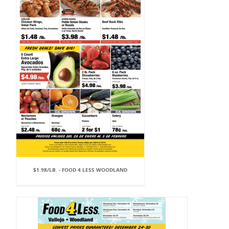
$1.98/LB. - FOOD 4 LESS WOODLAND