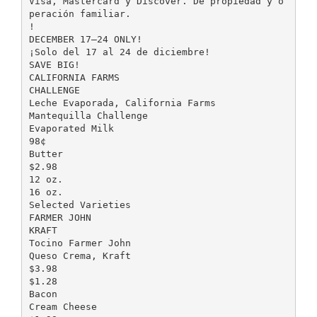
Visa, Mastercard y Discover. De propiedad y o
peración familiar.
!
DECEMBER 17–24 ONLY!
¡Solo del 17 al 24 de diciembre!
SAVE BIG!
CALIFORNIA FARMS
CHALLENGE
Leche Evaporada, California Farms
Mantequilla Challenge
Evaporated Milk
98¢
Butter
$2.98
12 oz.
16 oz.
Selected Varieties
FARMER JOHN
KRAFT
Tocino Farmer John
Queso Crema, Kraft
$3.98
$1.28
Bacon
Cream Cheese