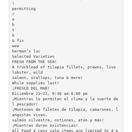
!
permitting
r
e
h
t
k
& fis
wea
herman’s luc
Selected Varieties
FRESH FROM THE SEA!
A truckload of tilapia fillets, prawns, live
lobster, wild
salmon, scallops, tuna & more!
While supplies last!
¡FRESCO DEL MAR!
Diciembre 21–23, 9:30 am-6:00 pm
¡Mientras lo permitan el clima y la suerte de
l pescador!
¡Montones de filetes de tilapia, camarones, l
angostas vivas,
salmón silvestre, ostiones, atún y más!
¡Mientras duren existencias!
All Food 4 Less sale items are limited to 4 p