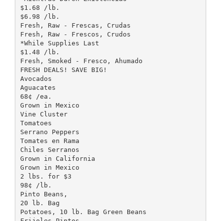
$1.68 /lb.
$6.98 /lb.
Fresh, Raw - Frescas, Crudas
Fresh, Raw - Frescos, Crudos
*While Supplies Last
$1.48 /lb.
Fresh, Smoked - Fresco, Ahumado
FRESH DEALS! SAVE BIG!
Avocados
Aguacates
68¢ /ea.
Grown in Mexico
Vine Cluster
Tomatoes
Serrano Peppers
Tomates en Rama
Chiles Serranos
Grown in California
Grown in Mexico
2 lbs. for $3
98¢ /lb.
Pinto Beans,
20 lb. Bag
Potatoes, 10 lb. Bag Green Beans
Frijoles Pintos,