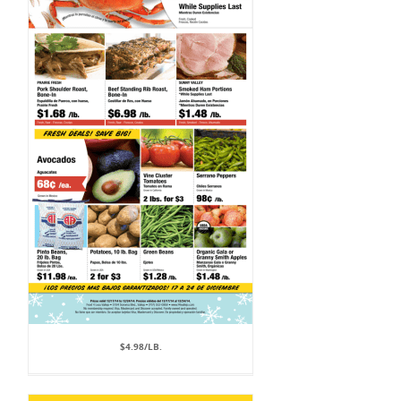
$4.98/LB.