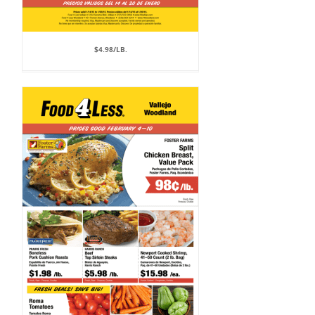
$4.98/LB.