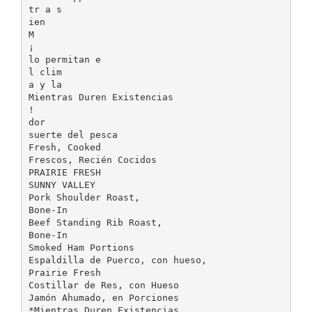
tr a s
ien
M
¡
lo permitan e
l clim
a y la
Mientras Duren Existencias
!
dor
suerte del pesca
Fresh, Cooked
Frescos, Recién Cocidos
PRAIRIE FRESH
SUNNY VALLEY
Pork Shoulder Roast,
Bone-In
Beef Standing Rib Roast,
Bone-In
Smoked Ham Portions
Espaldilla de Puerco, con hueso,
Prairie Fresh
Costillar de Res, con Hueso
Jamón Ahumado, en Porciones
*Mientras Duren Existencias