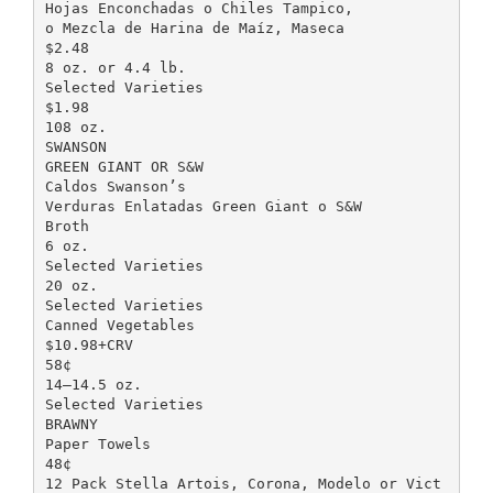
Hojas Enconchadas o Chiles Tampico,
o Mezcla de Harina de Maíz, Maseca
$2.48
8 oz. or 4.4 lb.
Selected Varieties
$1.98
108 oz.
SWANSON
GREEN GIANT OR S&W
Caldos Swanson’s
Verduras Enlatadas Green Giant o S&W
Broth
6 oz.
Selected Varieties
20 oz.
Selected Varieties
Canned Vegetables
$10.98+CRV
58¢
14–14.5 oz.
Selected Varieties
BRAWNY
Paper Towels
48¢
12 Pack Stella Artois, Corona, Modelo or Vict