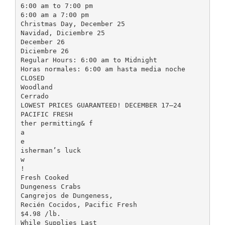
6:00 am to 7:00 pm
6:00 am a 7:00 pm
Christmas Day, December 25
Navidad, Diciembre 25
December 26
Diciembre 26
Regular Hours: 6:00 am to Midnight
Horas normales: 6:00 am hasta media noche
CLOSED
Woodland
Cerrado
LOWEST PRICES GUARANTEED! DECEMBER 17–24
PACIFIC FRESH
ther permitting& f
a
e
isherman’s luck
w
!
Fresh Cooked
Dungeness Crabs
Cangrejos de Dungeness,
Recién Cocidos, Pacific Fresh
$4.98 /lb.
While Supplies Last