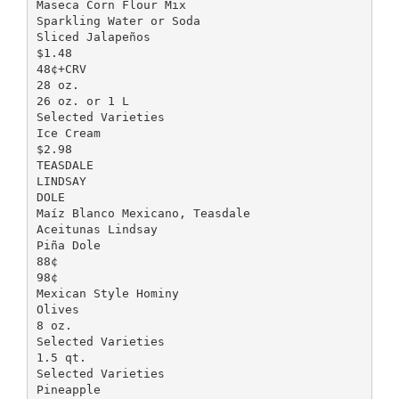
Maseca Corn Flour Mix
Sparkling Water or Soda
Sliced Jalapeños
$1.48
48¢+CRV
28 oz.
26 oz. or 1 L
Selected Varieties
Ice Cream
$2.98
TEASDALE
LINDSAY
DOLE
Maíz Blanco Mexicano, Teasdale
Aceitunas Lindsay
Piña Dole
88¢
98¢
Mexican Style Hominy
Olives
8 oz.
Selected Varieties
1.5 qt.
Selected Varieties
Pineapple