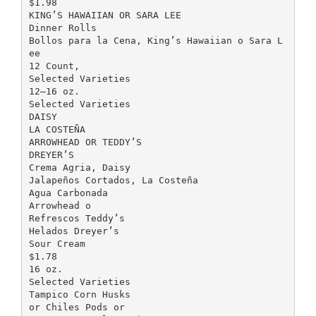
$1.98
KING’S HAWAIIAN OR SARA LEE
Dinner Rolls
Bollos para la Cena, King’s Hawaiian o Sara L
ee
12 Count,
Selected Varieties
12–16 oz.
Selected Varieties
DAISY
LA COSTEÑA
ARROWHEAD OR TEDDY’S
DREYER’S
Crema Agria, Daisy
Jalapeños Cortados, La Costeña
Agua Carbonada
Arrowhead o
Refrescos Teddy’s
Helados Dreyer’s
Sour Cream
$1.78
16 oz.
Selected Varieties
Tampico Corn Husks
or Chiles Pods or