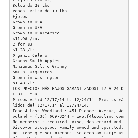
Bolsa de 20 Lbs.
Papas, Bolsa de 10 lbs.
Ejotes
Grown in USA
Grown in USA
Grown in USA/Mexico
$11.98 /ea.
2 for $3
$1.28 /lb.
Organic Gala or
Granny Smith Apples
Manzanas Gala o Granny
Smith, Orgánicas
Grown in Washington
$1.48 /lb.
LOS PRECIOS MÁS BAJOS GARANTIZADOS! 17 A 24 D
E DICIEMBRE
Prices valid 12/17/14 to 12/24/14. Precios vá
lidos del 12/17/14 al 12/24/14.
Food 4 Less Woodland • 451 Pioneer Avenue, Wo
odland • (530) 669-3244 • www.f4lwoodland.com
No membership required. Visa, Mastercard and
Discover accepted. Family owned and operated.
No tiene que ser miembro. Se aceptan tarjetas