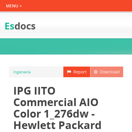
Es
docs
Report
Download
Ingeniería
IPG IITO
Commercial AIO
Color 1_276dw -
Hewlett Packard