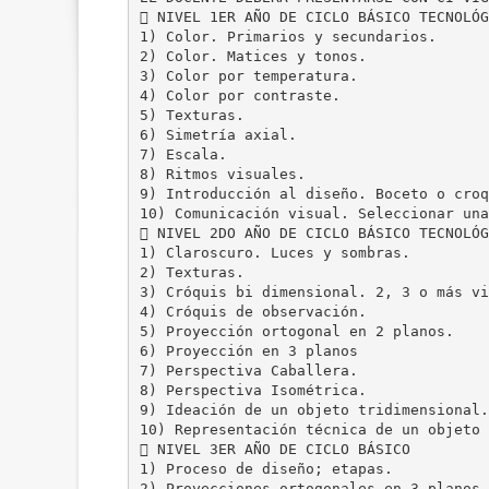
 NIVEL 1ER AÑO DE CICLO BÁSICO TECNOLÓG
1) Color. Primarios y secundarios.
2) Color. Matices y tonos.
3) Color por temperatura.
4) Color por contraste.
5) Texturas.
6) Simetría axial.
7) Escala.
8) Ritmos visuales.
9) Introducción al diseño. Boceto o croq
10) Comunicación visual. Seleccionar una
 NIVEL 2DO AÑO DE CICLO BÁSICO TECNOLÓG
1) Claroscuro. Luces y sombras.
2) Texturas.
3) Cróquis bi dimensional. 2, 3 o más vi
4) Cróquis de observación.
5) Proyección ortogonal en 2 planos.
6) Proyección en 3 planos
7) Perspectiva Caballera.
8) Perspectiva Isométrica.
9) Ideación de un objeto tridimensional.
10) Representación técnica de un objeto 
 NIVEL 3ER AÑO DE CICLO BÁSICO
1) Proceso de diseño; etapas.
2) Proyecciones ortogonales en 3 planos.