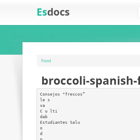
Es
docs
Food
broccoli-spanish-
Consejos "frescos”
le s
va
C u lti
dab
Estudiantes Salu
o
d
n