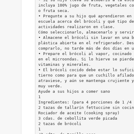
incluya 100% jugo de fruta, vegetales co
o fruta seca.
• Pregunte a su hijo qué aprendieron en 
escuela acerca del brócoli y qué tipo de
actividades realizaron en clase.
Cómo seleccionarlo, almacenarlo y servir
• Almacene el brócoli sin lavar en una b
plástica abierta en el refrigerador. Des
comprarlo, no tarde más de dos días en u
• Prepare el brócoli al vapor, cocinado 
en el microondas. Si lo hierve se pierde
vitaminas y minerales.
• El brócoli cocido debe estar lo sufici
tierno como para que un cuchillo afilado
atraviese, y aún se mantenga crujiente y
muy verde.
Ayude a sus hijos a comer sano
1
Ingredientes: (para 4 porciones de 1 /4 
2 tazas de tallarín fettuccine sin cocin
Rociador de aceite (cooking spray)
3 cdas. de cebollita verde picada
2 tazas de brócoli
1