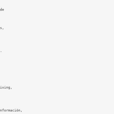
de
s,
.
iving,
nformación,