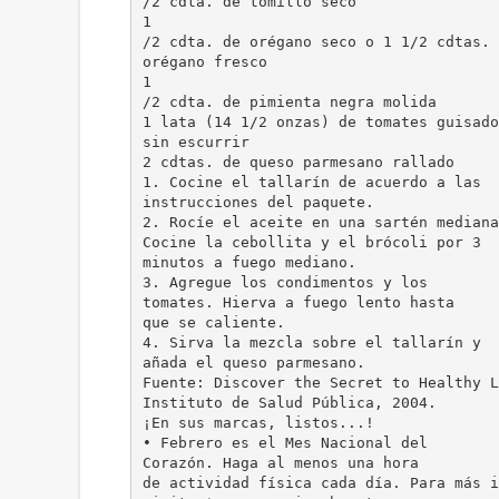
/2 cdta. de tomillo seco
1
/2 cdta. de orégano seco o 1 1/2 cdtas. 
orégano fresco
1
/2 cdta. de pimienta negra molida
1 lata (14 1/2 onzas) de tomates guisado
sin escurrir
2 cdtas. de queso parmesano rallado
1. Cocine el tallarín de acuerdo a las
instrucciones del paquete.
2. Rocíe el aceite en una sartén mediana
Cocine la cebollita y el brócoli por 3
minutos a fuego mediano.
3. Agregue los condimentos y los
tomates. Hierva a fuego lento hasta
que se caliente.
4. Sirva la mezcla sobre el tallarín y
añada el queso parmesano.
Fuente: Discover the Secret to Healthy L
Instituto de Salud Pública, 2004.
¡En sus marcas, listos...!
• Febrero es el Mes Nacional del
Corazón. Haga al menos una hora
de actividad física cada día. Para más i