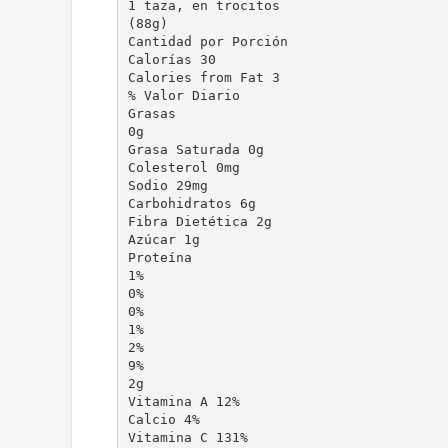
1 taza, en trocitos
(88g)
Cantidad por Porción
Calorías 30
Calories from Fat 3
% Valor Diario
Grasas
0g
Grasa Saturada 0g
Colesterol 0mg
Sodio 29mg
Carbohidratos 6g
Fibra Dietética 2g
Azúcar 1g
Proteína
1%
0%
0%
1%
2%
9%
2g
Vitamina A 12%
Calcio 4%
Vitamina C 131%