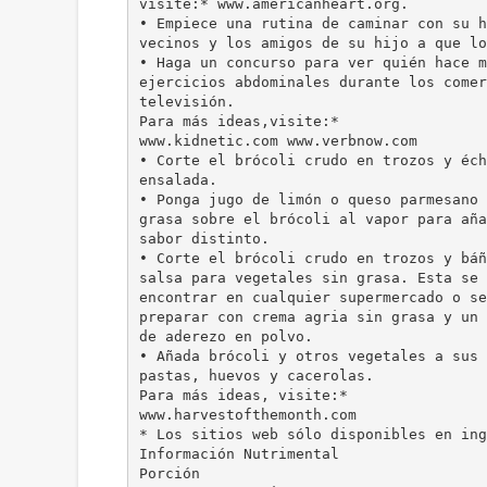
visite:* www.americanheart.org.
• Empiece una rutina de caminar con su h
vecinos y los amigos de su hijo a que lo
• Haga un concurso para ver quién hace m
ejercicios abdominales durante los comer
televisión.
Para más ideas,visite:*
www.kidnetic.com www.verbnow.com
• Corte el brócoli crudo en trozos y éch
ensalada.
• Ponga jugo de limón o queso parmesano 
grasa sobre el brócoli al vapor para aña
sabor distinto.
• Corte el brócoli crudo en trozos y báñ
salsa para vegetales sin grasa. Esta se 
encontrar en cualquier supermercado o se
preparar con crema agria sin grasa y un 
de aderezo en polvo.
• Añada brócoli y otros vegetales a sus 
pastas, huevos y cacerolas.
Para más ideas, visite:*
www.harvestofthemonth.com
* Los sitios web sólo disponibles en ing
Información Nutrimental
Porción