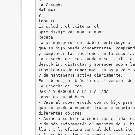
La Cosecha
del Mes
®
febrero
La salud y el éxito en el
aprendizaje van mano a mano
Receta
La alimentación saludable contribuye a
que su hijo pueda concentrarse, comprend
y completar las lecciones en la escuela.
La Cosecha del Mes ayuda a su familia a
descubrir, disfrutar y aprender sobre la
importancia de comer más frutas y vegeta
y de mantenerse activa diariamente.
En febrero, el brócoli es el vegetal de
La Cosecha del Mes.
PASTA Y BROCOLI A LA ITALIANA
Consejos saludables
• Vaya al supermercado con su hijo para
que le ayude a escoger frutas y vegetale
diferentes colores.
• Anime a su hijo a comer las comidas es
Pida más información al maestro de su hi
llame a la oficina central del distrito 
• Si su hijo lleva su almuerzo a la escu