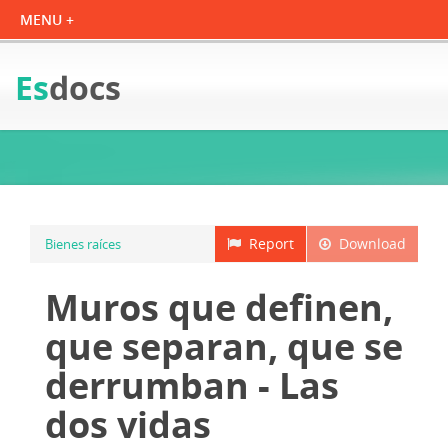
Es
docs
Report
Download
Bienes raíces
Muros que definen,
que separan, que se
derrumban - Las
dos vidas