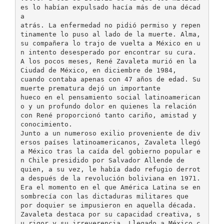
es lo habían expulsado hacía más de una décad
a
atrás. La enfermedad no pidió permiso y repen
tinamente lo puso al lado de la muerte. Alma,
su compañera lo trajo de vuelta a México en u
n intento desesperado por encontrar su cura.
A los pocos meses, René Zavaleta murió en la
Ciudad de México, en diciembre de 1984,
cuando contaba apenas con 47 años de edad. Su
muerte prematura dejó un importante
hueco en el pensamiento social latinoamerican
o y un profundo dolor en quienes la relación
con René proporcionó tanto cariño, amistad y
conocimiento.
Junto a un numeroso exilio proveniente de div
ersos países latinoamericanos, Zavaleta llegó
a México tras la caída del gobierno popular e
n Chile presidido por Salvador Allende de
quien, a su vez, le había dado refugio derrot
a después de la revolución boliviana en 1971.
Era el momento en el que América Latina se en
sombrecía con las dictaduras militares que
por doquier se impusieron en aquella década.
Zavaleta destaca por su capacidad creativa, s
u rigor y su irreverencia. Llegado a México c