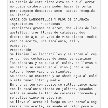
La gracia de este plato esta en que el arroz
no quede caldoso para poder hacer la torta,
pero tampoco demasiado seco. Receta recogida
en Fiesole
ARROZ CON LANGOSTILLOS Y FLOR DE CALABAZA
Ingredientes: ( 4 personas)
Trescientos gramos de arroz, dos kilos de lan
gostillos, tres flores de calabaza, dos
dientes de ajo, un vaso de vino blanco, medio
vaso de aceite, una escalonia, sal y
pimienta.
Preparación:
Se limpian los langostillos y se abren al vap
or con dos cucharadas de agua, se eliminan
las cáscaras y se cuela el caldo, se llevan a
un cazo y se cuecen en el vino junto a su
caldo a fuego vivo unos minutos.
Se sacan, se escurren y se añade agua al cald
o asta tener litro y medio.
En una sartén con aceite se saltea cinco minu
tos la escalonia picada en juliana, pasados
estos se añade la flor de calabaza troceada y
se saltea cinco minutos más.
Se lleva el arroz el fuego en una cazuela eng
rasada con aceite, se añade el caldo poco a