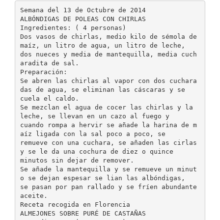
Semana del 13 de Octubre de 2014
ALBÓNDIGAS DE POLEAS CON CHIRLAS
Ingredientes: ( 4 personas)
Dos vasos de chirlas, medio kilo de sémola de
maíz, un litro de agua, un litro de leche,
dos nueces y media de mantequilla, media cuch
aradita de sal.
Preparación:
Se abren las chirlas al vapor con dos cuchara
das de agua, se eliminan las cáscaras y se
cuela el caldo.
Se mezclan el agua de cocer las chirlas y la
leche, se llevan en un cazo al fuego y
cuando rompa a hervir se añade la harina de m
aíz ligada con la sal poco a poco, se
remueve con una cuchara, se añaden las cirlas
y se le da una cochura de diez o quince
minutos sin dejar de remover.
Se añade la mantequilla y se remueve un minut
o se dejan espesar se lian las albóndigas,
se pasan por pan rallado y se fríen abundante
aceite.
Receta recogida en Florencia
ALMEJONES SOBRE PURÉ DE CASTAÑAS