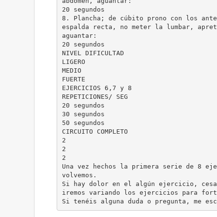
abdomen, aguantar:
20 segundos
8. Plancha; de cúbito prono con los ante
espalda recta, no meter la lumbar, apret
aguantar:
20 segundos
NIVEL DIFICULTAD
LIGERO
MEDIO
FUERTE
EJERCICIOS 6,7 y 8
REPETICIONES/ SEG
20 segundos
30 segundos
50 segundos
CIRCUITO COMPLETO
2
2
2
Una vez hechos la primera serie de 8 eje
volvemos.
Si hay dolor en el algún ejercicio, cesa
iremos variando los ejercicios para fort
Si tenéis alguna duda o pregunta, me es