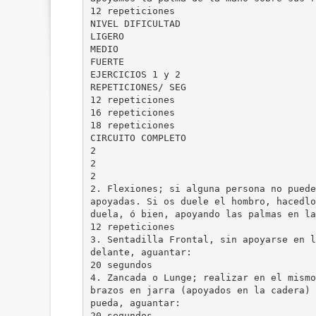
12 repeticiones
NIVEL DIFICULTAD
LIGERO
MEDIO
FUERTE
EJERCICIOS 1 y 2
REPETICIONES/ SEG
12 repeticiones
16 repeticiones
18 repeticiones
CIRCUITO COMPLETO
2
2
2
2. Flexiones; si alguna persona no puede
apoyadas. Si os duele el hombro, hacedlo
duela, ó bien, apoyando las palmas en la
12 repeticiones
3. Sentadilla Frontal, sin apoyarse en l
delante, aguantar:
20 segundos
4. Zancada o Lunge; realizar en el mismo
brazos en jarra (apoyados en la cadera) 
pueda, aguantar:
20 segundos