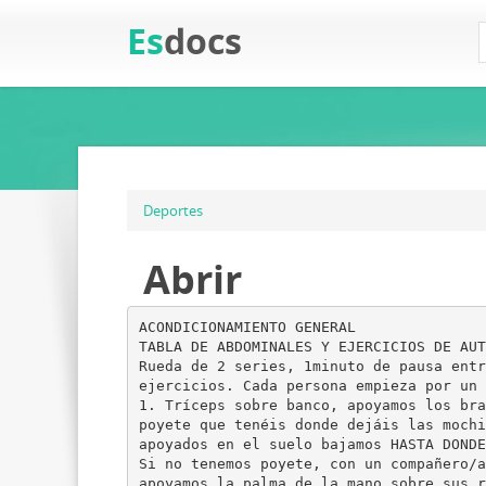
Es
docs
Deportes
Abrir
ACONDICIONAMIENTO GENERAL
TABLA DE ABDOMINALES Y EJERCICIOS DE AUT
Rueda de 2 series, 1minuto de pausa entr
ejercicios. Cada persona empieza por un 
1. Tríceps sobre banco, apoyamos los bra
poyete que tenéis donde dejáis las mochi
apoyados en el suelo bajamos HASTA DONDE
Si no tenemos poyete, con un compañero/a
apoyamos la palma de la mano sobre sus r