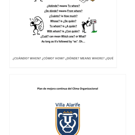
¿CUÁNDO? WHEN? ¿CÓMO? HOW? ¿DÓNDE? MEANS WHERE? ¿QUÉ