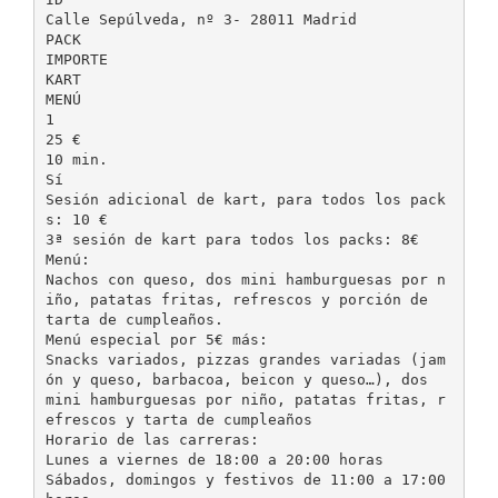
Calle Sepúlveda, nº 3- 28011 Madrid
PACK
IMPORTE
KART
MENÚ
1
25 €
10 min.
Sí
Sesión adicional de kart, para todos los pack
s: 10 €
3ª sesión de kart para todos los packs: 8€
Menú:
Nachos con queso, dos mini hamburguesas por n
iño, patatas fritas, refrescos y porción de
tarta de cumpleaños.
Menú especial por 5€ más:
Snacks variados, pizzas grandes variadas (jam
ón y queso, barbacoa, beicon y queso…), dos
mini hamburguesas por niño, patatas fritas, r
efrescos y tarta de cumpleaños
Horario de las carreras:
Lunes a viernes de 18:00 a 20:00 horas
Sábados, domingos y festivos de 11:00 a 17:00