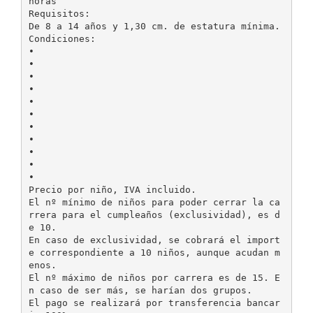
horas
Requisitos:
De 8 a 14 años y 1,30 cm. de estatura mínima.
Condiciones:
•
•
•
•
•
•
•
•
•
•
•
Precio por niño, IVA incluido.
El nº mínimo de niños para poder cerrar la ca
rrera para el cumpleaños (exclusividad), es d
e 10.
En caso de exclusividad, se cobrará el import
e correspondiente a 10 niños, aunque acudan m
enos.
El nº máximo de niños por carrera es de 15. E
n caso de ser más, se harían dos grupos.
El pago se realizará por transferencia bancar