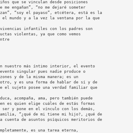
iños que se vinculan desde posiciones
e me engañan”, “no me dejaré someter
zan”, “soy el payaso”, etcétera, está es la
 el mundo y a la vez la ventana por la que
vivencias infantiles con los padres son
uctas violentas, ya que como vemos
ntre
n nuestro más íntimo interior, el evento
evento singular pues nadie produce o
zones y de la misma manera; es un
otro, y es una forma de hablar de sí y de
e el sujeto posee una verdad familiar que
duca, acompaña, ama, pero también puede
en es quien elige cuáles de estás formas
 ser y pone en el vínculo con los demás,
amilia, “¿qué de mi tiene mi hijo?, ¿qué de
a cuenta de asuntos psíquicos meritorios de
mpletamente, es una tarea eterna,