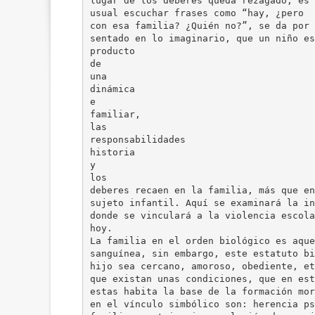
lugar de los deberes queda rezagado, es
usual escuchar frases como “hay, ¿pero
con esa familia? ¿Quién no?”, se da por
sentado en lo imaginario, que un niño es
producto
de
una
dinámica
e
familiar,
las
responsabilidades
historia
y
los
deberes recaen en la familia, más que en
sujeto infantil. Aquí se examinará la in
donde se vinculará a la violencia escola
hoy.
La familia en el orden biológico es aque
sanguínea, sin embargo, este estatuto bi
hijo sea cercano, amoroso, obediente, et
que existan unas condiciones, que en est
estas habita la base de la formación mor
en el vínculo simbólico son: herencia ps