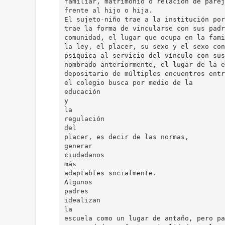
familiar, matrimonio o relación de parej
frente al hijo o hija.
El sujeto-niño trae a la institución por
trae la forma de vincularse con sus padr
comunidad, el lugar que ocupa en la fami
la ley, el placer, su sexo y el sexo con
psíquica al servicio del vínculo con sus
nombrado anteriormente, el lugar de la e
depositario de múltiples encuentros entr
el colegio busca por medio de la
educación
y
la
regulación
del
placer, es decir de las normas,
generar
ciudadanos
más
adaptables socialmente.
Algunos
padres
idealizan
la
escuela como un lugar de antaño, pero pa