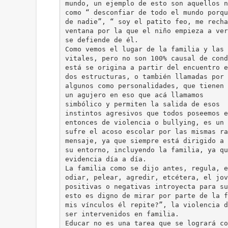
mundo, un ejemplo de esto son aquellos n
como “ desconfiar de todo el mundo porqu
de nadie”, “ soy el patito feo, me recha
ventana por la que el niño empieza a ver
se defiende de él.
Como vemos el lugar de la familia y las 
vitales, pero no son 100% causal de cond
está se origina a partir del encuentro e
dos estructuras, o también llamadas por
algunos como personalidades, que tienen
un agujero en eso que acá llamamos
simbólico y permiten la salida de esos
instintos agresivos que todos poseemos e
entonces de violencia o bullying, es un 
sufre el acoso escolar por las mismas ra
mensaje, ya que siempre está dirigido a 
su entorno, incluyendo la familia, ya qu
evidencia día a día.
La familia como se dijo antes, regula, e
odiar, pelear, agredir, etcétera, el jov
positivas o negativas introyecta para su
esto es digno de mirar por parte de la f
mis vínculos él repite?”, la violencia d
ser intervenidos en familia.
Educar no es una tarea que se logrará co