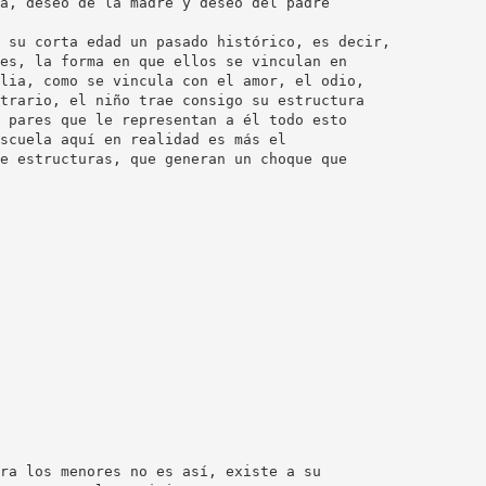
a, deseo de la madre y deseo del padre
 su corta edad un pasado histórico, es decir,
es, la forma en que ellos se vinculan en
lia, como se vincula con el amor, el odio,
trario, el niño trae consigo su estructura
 pares que le representan a él todo esto
scuela aquí en realidad es más el
e estructuras, que generan un choque que
ra los menores no es así, existe a su