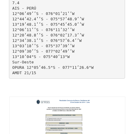
7.4
AIS - PERÚ
12°06’49’’S - 076°01’21’’W
12°44’42.4’’S - 075°57’48.9’’W
13°19’48.1’’S - 075°45’45.0’’W
12°06’11’’S - 076°11’32’’W
12°20’48.8’’S - 076°02’17.3’’W
12°34’38.1’’S - 076°57’6.4’’W
13°03’18’’S - 075°37’39’’W
12°09’30’’S - 077°02’49’’W
13°10’04"S - 075°40’13"W
Sur-Oeste
OPURA 12°05’46.5"S - 077°11’26.6"W