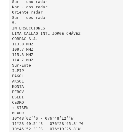
Sur - uno radar
Nor - dos radar
Oriente radar
Sur - dos radar
5.
INTERSECCIONES
LIMA CALLAO INTL JORGE CHÁVEZ
CORPAC S.A.
113.8 MHZ
109.7 MHZ
115.3 MHZ
114.7 MHZ
Sur-Este
ILPIP
PAKOL
AKSOL
KONTA
PEROV
ESEDI
CEDRO
→ SISEN
MEXUR
10°48’02’’S - 076°48’12’’W
11°23’40.5’’S - 076°28’45.3’’W
10°45’52.3’’S - 076°19’25.8’W