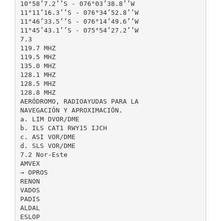
10°58’7.2’’S - 076°03’38.8’’W
11°11’16.3’’S - 076°34’52.8’’W
11°46’33.5’’S - 076°14’49.6’’W
11°45’43.1’’S - 075°54’27.2’’W
7.3
119.7 MHZ
119.5 MHZ
135.0 MHZ
128.1 MHZ
128.5 MHZ
128.8 MHZ
AERÓDROMO, RADIOAYUDAS PARA LA
NAVEGACIÓN Y APROXIMACIÓN.
a. LIM DVOR/DME
b. ILS CAT1 RWY15 IJCH
c. ASI VOR/DME
d. SLS VOR/DME
7.2 Nor-Este
AMVEX
→ OPROS
RENON
VADOS
PADIS
ALDAL
ESLOP