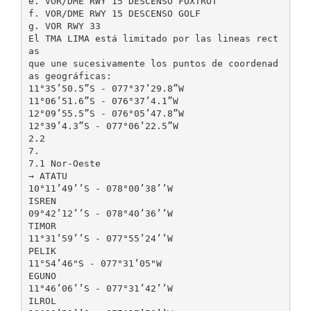
e. VOR/DME RWY 15 DESCENSO FOXTROT
f. VOR/DME RWY 15 DESCENSO GOLF
g. VOR RWY 33
El TMA LIMA está limitado por las lineas rect
as
que une sucesivamente los puntos de coordenad
as geográficas:
11°35’50.5”S - 077°37’29.8”W
11°06’51.6”S - 076°37’4.1”W
12°09’55.5”S - 076°05’47.8”W
12°39’4.3”S - 077°06’22.5”W
2.2
7.
7.1 Nor-Oeste
→ ATATU
10°11’49’’S - 078°00’38’’W
ISREN
09°42’12’’S - 078°40’36’’W
TIMOR
11°31’59’’S - 077°55’24’’W
PELIK
11°54’46"S - 077°31’05"W
EGUNO
11°46’06’’S - 077°31’42’’W
ILROL