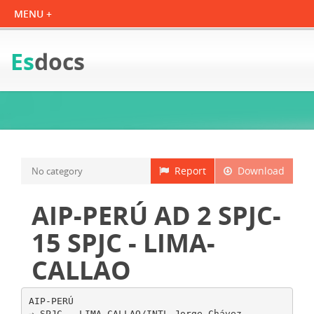
Es
docs
Report
Download
No category
AIP-PERÚ AD 2 SPJC-
15 SPJC - LIMA-
CALLAO
AIP-PERÚ
→ SPJC - LIMA-CALLAO/INTL Jorge Chávez