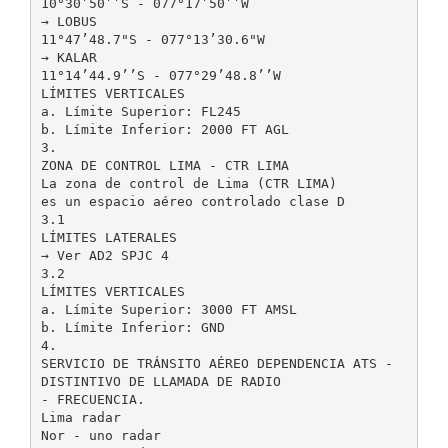
10°30’50’’S - 077°17’50’’W
→ LOBUS
11°47’48.7"S - 077°13’30.6"W
→ KALAR
11°14’44.9’’S - 077°29’48.8’’W
LÍMITES VERTICALES
a. Límite Superior: FL245
b. Límite Inferior: 2000 FT AGL
3.
ZONA DE CONTROL LIMA - CTR LIMA
La zona de control de Lima (CTR LIMA)
es un espacio aéreo controlado clase D
3.1
LÍMITES LATERALES
→ Ver AD2 SPJC 4
3.2
LÍMITES VERTICALES
a. Límite Superior: 3000 FT AMSL
b. Límite Inferior: GND
4.
SERVICIO DE TRÁNSITO AÉREO DEPENDENCIA ATS -
DISTINTIVO DE LLAMADA DE RADIO
- FRECUENCIA.
Lima radar
Nor - uno radar