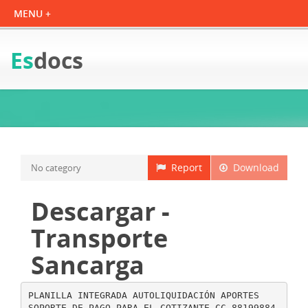
Es
docs
Report
Download
No category
Descargar -
Transporte
Sancarga
PLANILLA INTEGRADA AUTOLIQUIDACIÓN APORTES
SOPORTE DE PAGO PARA EL COTIZANTE CC 88199884