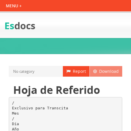
Es
docs
Report
Download
No category
Hoja de Referido
/
Exclusivo para Transcita
Mes
/
Día
Año