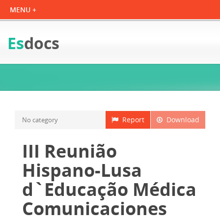
Es
docs
Report
Download
No category
III Reunião
Hispano-Lusa
d`Educação Médica
Comunicaciones