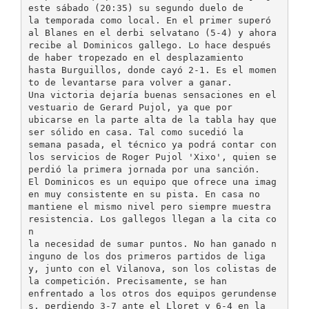
este sábado (20:35) su segundo duelo de
la temporada como local. En el primer superó
al Blanes en el derbi selvatano (5-4) y ahora
recibe al Dominicos gallego. Lo hace después
de haber tropezado en el desplazamiento
hasta Burguillos, donde cayó 2-1. Es el momen
to de levantarse para volver a ganar.
Una victoria dejaría buenas sensaciones en el
vestuario de Gerard Pujol, ya que por
ubicarse en la parte alta de la tabla hay que
ser sólido en casa. Tal como sucedió la
semana pasada, el técnico ya podrá contar con
los servicios de Roger Pujol 'Xixo', quien se
perdió la primera jornada por una sanción.
El Dominicos es un equipo que ofrece una imag
en muy consistente en su pista. En casa no
mantiene el mismo nivel pero siempre muestra
resistencia. Los gallegos llegan a la cita co
n
la necesidad de sumar puntos. No han ganado n
inguno de los dos primeros partidos de liga
y, junto con el Vilanova, son los colistas de
la competición. Precisamente, se han
enfrentado a los otros dos equipos gerundense
s, perdiendo 3-7 ante el Lloret y 6-4 en la