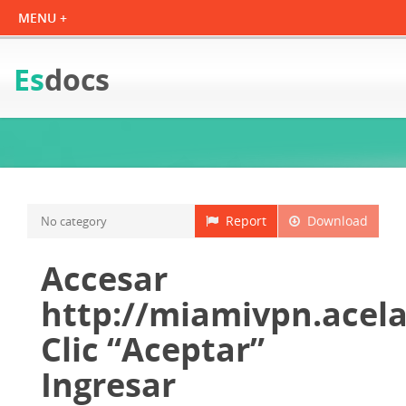
Es
docs
Report
Download
No category
Accesar
http://miamivpn.acel
Clic “Aceptar”
Ingresar