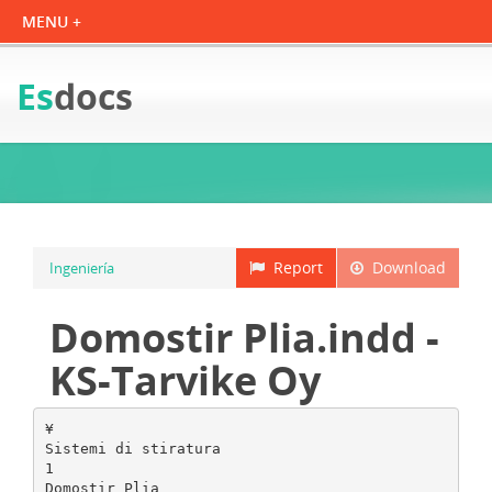
Es
docs
Report
Download
Ingeniería
Domostir Plia.indd -
KS-Tarvike Oy
¥
Sistemi di stiratura
1
Domostir Plia