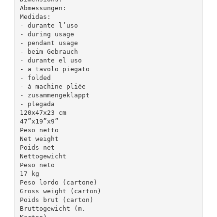
Abmessungen:
Medidas:
- durante l’uso
- during usage
- pendant usage
- beim Gebrauch
- durante el uso
- a tavolo piegato
- folded
- à machine pliée
- zusammengeklappt
- plegada
120x47x23 cm
47”x19”x9”
Peso netto
Net weight
Poids net
Nettogewicht
Peso neto
17 kg
Peso lordo (cartone)
Gross weight (carton)
Poids brut (carton)
Bruttogewicht (m.