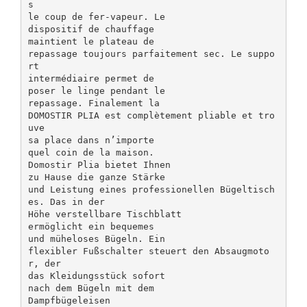
s
le coup de fer-vapeur. Le
dispositif de chauffage
maintient le plateau de
repassage toujours parfaitement sec. Le suppo
rt
intermédiaire permet de
poser le linge pendant le
repassage. Finalement la
DOMOSTIR PLIA est complètement pliable et tro
uve
sa place dans n’importe
quel coin de la maison.
Domostir Plia bietet Ihnen
zu Hause die ganze Stärke
und Leistung eines professionellen Bügeltisch
es. Das in der
Höhe verstellbare Tischblatt
ermöglicht ein bequemes
und müheloses Bügeln. Ein
flexibler Fußschalter steuert den Absaugmoto
r, der
das Kleidungsstück sofort
nach dem Bügeln mit dem
Dampfbügeleisen