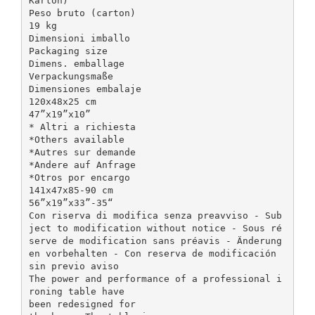
Karton)
Peso bruto (carton)
19 kg
Dimensioni imballo
Packaging size
Dimens. emballage
Verpackungsmaße
Dimensiones embalaje
120x48x25 cm
47”x19”x10”
* Altri a richiesta
*Others available
*Autres sur demande
*Andere auf Anfrage
*Otros por encargo
141x47x85-90 cm
56”x19”x33”-35“
Con riserva di modifica senza preavviso - Sub
ject to modification without notice - Sous ré
serve de modification sans préavis - Änderung
en vorbehalten - Con reserva de modificación
sin previo aviso
The power and performance of a professional i
roning table have
been redesigned for