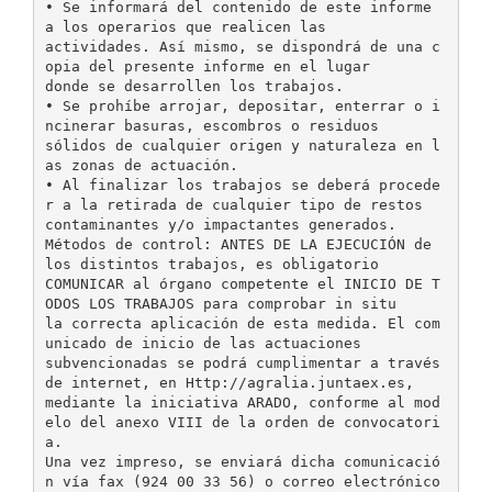
• Se informará del contenido de este informe
a los operarios que realicen las
actividades. Así mismo, se dispondrá de una c
opia del presente informe en el lugar
donde se desarrollen los trabajos.
• Se prohíbe arrojar, depositar, enterrar o i
ncinerar basuras, escombros o residuos
sólidos de cualquier origen y naturaleza en l
as zonas de actuación.
• Al finalizar los trabajos se deberá procede
r a la retirada de cualquier tipo de restos
contaminantes y/o impactantes generados.
Métodos de control: ANTES DE LA EJECUCIÓN de
los distintos trabajos, es obligatorio
COMUNICAR al órgano competente el INICIO DE T
ODOS LOS TRABAJOS para comprobar in situ
la correcta aplicación de esta medida. El com
unicado de inicio de las actuaciones
subvencionadas se podrá cumplimentar a través
de internet, en Http://agralia.juntaex.es,
mediante la iniciativa ARADO, conforme al mod
elo del anexo VIII de la orden de convocatori
a.
Una vez impreso, se enviará dicha comunicació
n vía fax (924 00 33 56) o correo electrónico