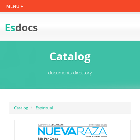
Es
docs
Catalog
documents directory
Catalog
Espiritual