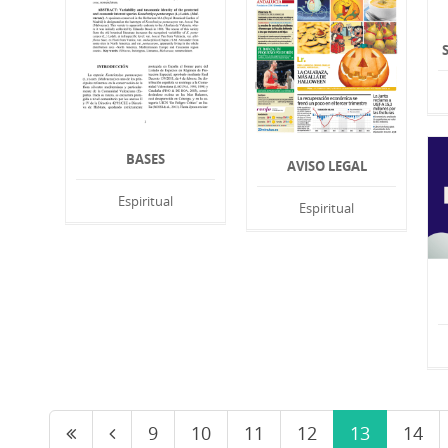
BASES
AVISO LEGAL
Espiritual
Espiritual
9
10
11
12
13
14