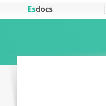
Es
docs