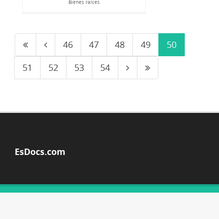
Bienes raíces
46
47
48
49
50
51
52
53
54
EsDocs.com
© Copyright 2026