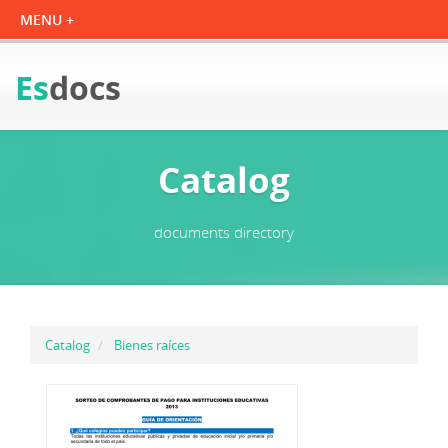
Es
docs
Catalog
documents directory
Catalog
Bienes raíces