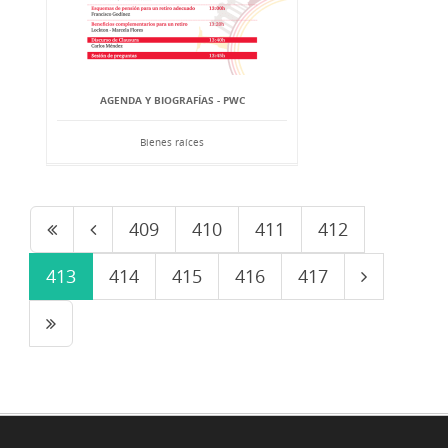
AGENDA Y BIOGRAFÍAS - PWC
Bienes raíces
409
410
411
412
413
414
415
416
417