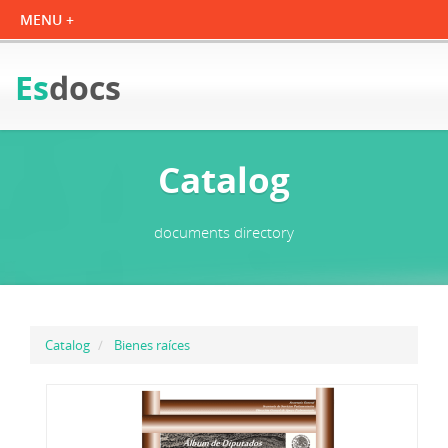
Es
docs
Catalog
documents directory
Catalog
Bienes raíces