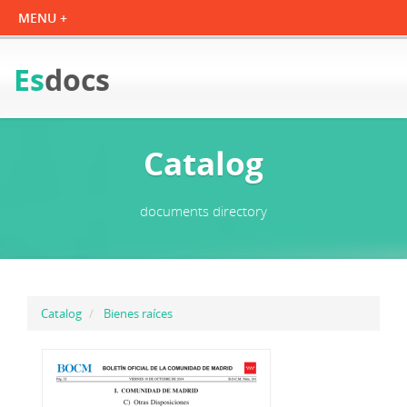
Es
docs
Catalog
documents directory
Catalog
Bienes raíces