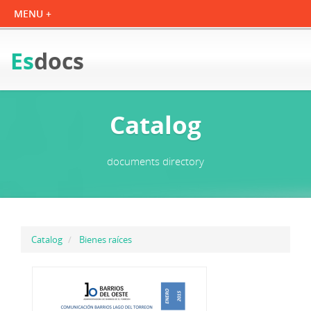
Es
docs
Catalog
documents directory
Catalog
Bienes raíces