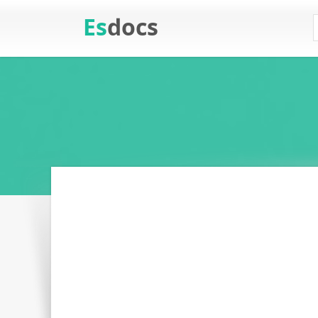
Es
docs