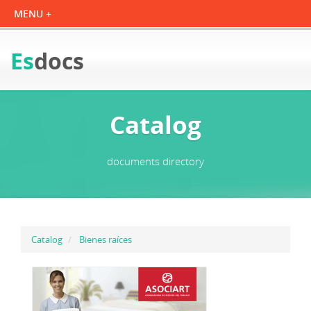
Es
docs
Catalog
documents directory
Catalog
Bienes raíces