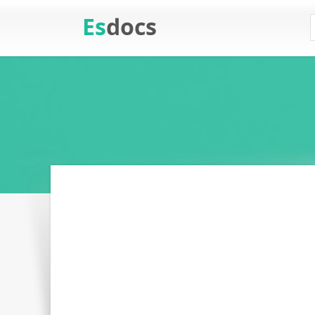
Es
docs