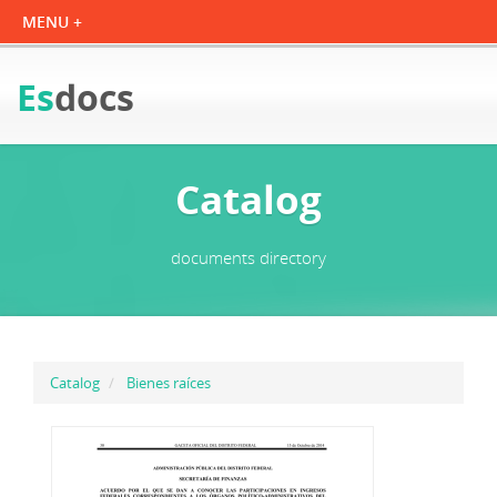
Es
docs
Catalog
documents directory
Catalog
Bienes raíces