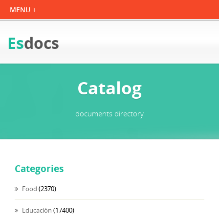
Es
docs
Catalog
documents directory
Categories
Food
(2370)
Educación
(17400)